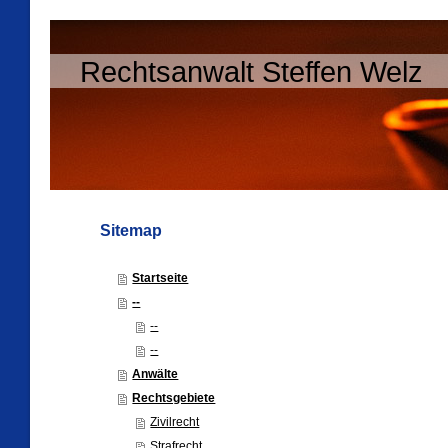
Rechtsanwalt Steffen Welz
Sitemap
Startseite
--
--
--
Anwälte
Rechtsgebiete
Zivilrecht
Strafrecht